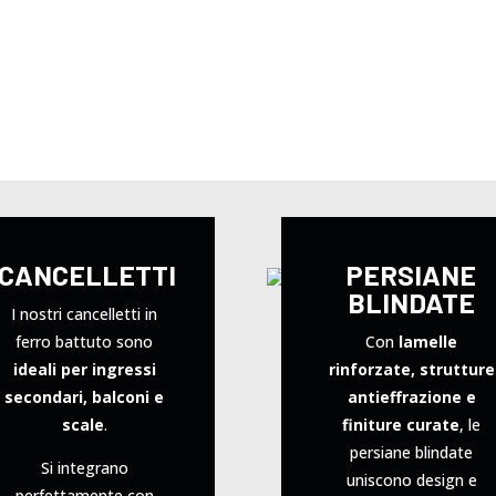
CANCELLETTI
PERSIANE
BLINDATE
I nostri cancelletti in
ferro battuto sono
Con
lamelle
ideali per ingressi
rinforzate, strutture
secondari, balconi e
antieffrazione e
scale
.
finiture curate
, le
persiane blindate
Si integrano
uniscono design e
perfettamente con