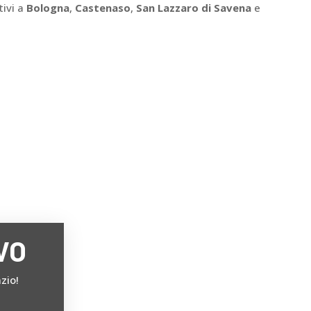
ivi a
Bologna
,
Castenaso
,
San Lazzaro di Savena
e
VO
zio!