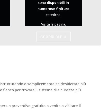
sono
disponibili in
numerose finiture
estetiche.
Visita la pagina.
SCOPRI DI PIÙ
ristrutturando o semplicemente se desiderate più
 fianco per trovare il sistema di sicurezza più
per un preventivo gratuito o venite a visitare il