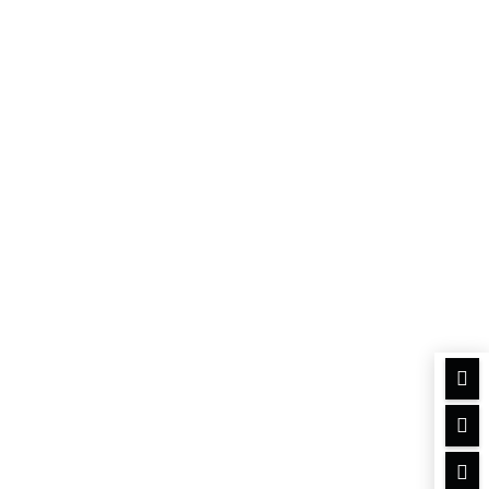


