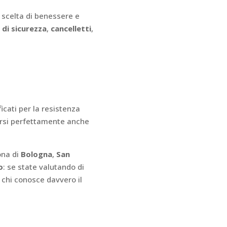
 scelta di benessere e
 di sicurezza
,
cancelletti
,
ficati per la resistenza
rarsi perfettamente anche
ona di
Bologna
,
San
o
: se state valutando di
a chi conosce davvero il