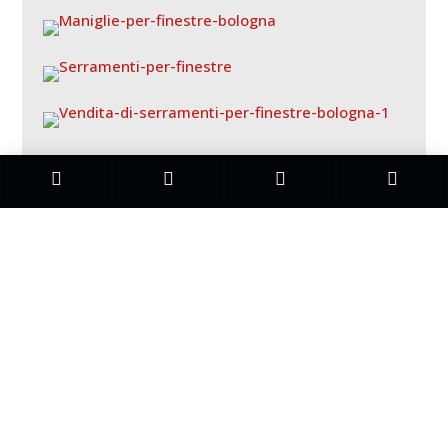




CONTROTELAI
Il
controtelaio
è un elemento indispensabile per
collegare i serramenti al muro, ma anche e soprattutto
per garantire un livello ottimale d’isolamento termico
all’abitazione.
Realizzato principalmente in PVC
,
un
controtelaio termico
performante assicura una