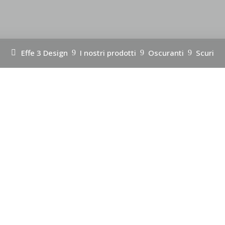
Effe 3 Design
I nostri prodotti
Oscuranti
Scuri
9
9
9
a
Castenaso, Casalecchio
Bologna
Effe