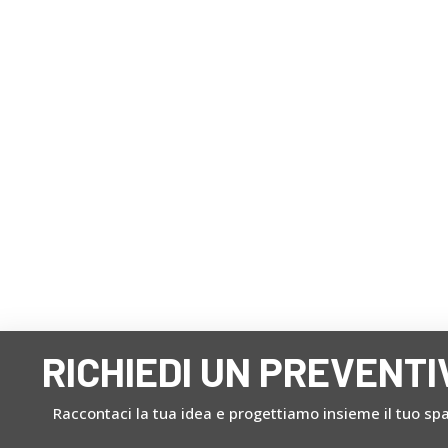
rose certificazioni
a trovarci
enibilità
Bologna
RICHIEDI UN PREVENTI
Raccontaci la tua idea e progettiamo insieme il tuo spa