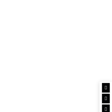


